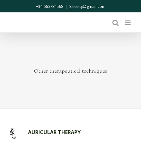
Skip
+34 665784568
|
Shenqi@gmail.com
to
content
Other therapeutical techniques
AURICULAR THERAPY