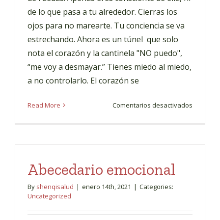
de lo que pasa a tu alrededor. Cierras los
ojos para no marearte. Tu conciencia se va
estrechando. Ahora es un túnel que solo
nota el corazón y la cantinela "NO puedo",
“me voy a desmayar.” Tienes miedo al miedo,
a no controlarlo. El corazón se
en
Read More
Comentarios desactivados
Mindfuln
contra
el
disco
rayado
Abecedario emocional
del
«no
By
shenqisalud
|
enero 14th, 2021
|
Categories:
puedo»
Uncategorized