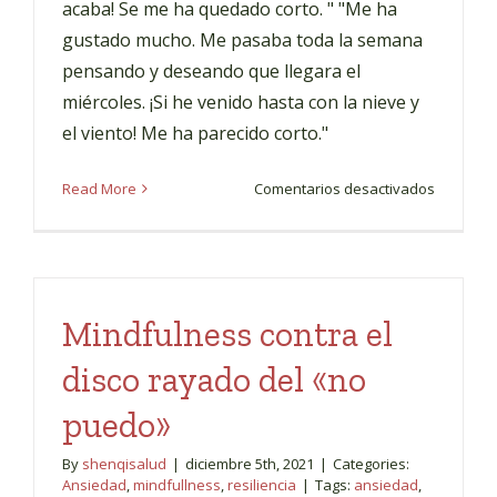
acaba! Se me ha quedado corto. " "Me ha
gustado mucho. Me pasaba toda la semana
pensando y deseando que llegara el
miércoles. ¡Si he venido hasta con la nieve y
el viento! Me ha parecido corto."
en
Read More
Comentarios desactivados
Taller
de
Inteligen
emociona
y
Mindfulness contra el
autoesti
disco rayado del «no
puedo»
By
shenqisalud
|
diciembre 5th, 2021
|
Categories:
Ansiedad
,
mindfullness
,
resiliencia
|
Tags:
ansiedad
,