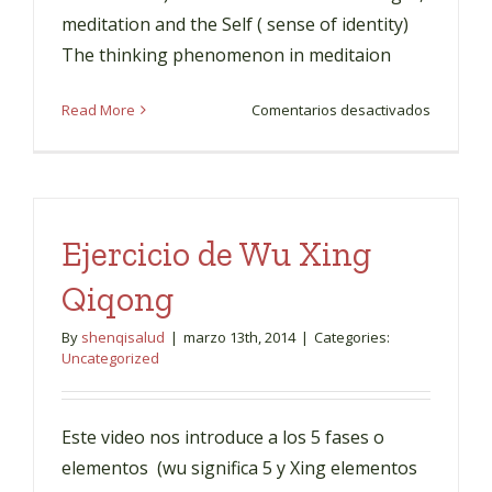
meditation and the Self ( sense of identity)
The thinking phenomenon in meditaion
en
Read More
Comentarios desactivados
Thought
in
meditati
Ejercicio de Wu Xing
Qiqong
By
shenqisalud
|
marzo 13th, 2014
|
Categories:
Uncategorized
Este video nos introduce a los 5 fases o
elementos (wu significa 5 y Xing elementos