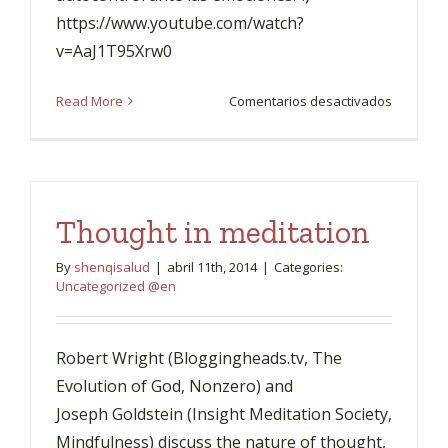
https://www.youtube.com/watch?
v=AaJ1T95Xrw0
en
Read More
Comentarios desactivados
Abecedar
emociona
Thought in meditation
By
shenqisalud
|
abril 11th, 2014
|
Categories:
Uncategorized @en
Robert Wright (Bloggingheads.tv, The
Evolution of God, Nonzero) and
Joseph Goldstein (Insight Meditation Society,
Mindfulness) discuss the nature of thought,